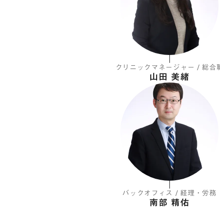
クリニックマネージャー / 総合
山田 美緒
バックオフィス / 経理・労務
南部 精佑