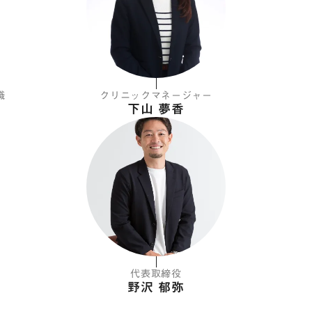
職
クリニックマネージャー
下山 夢香
代表取締役
野沢 郁弥