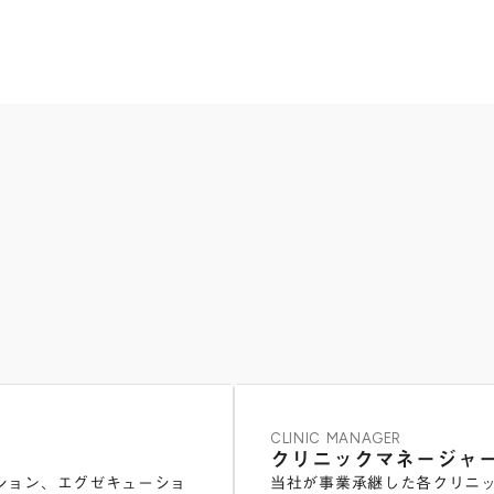
CLINIC MANAGER
クリニックマネージャ
ション、エグゼキューショ
当社が事業承継した各クリニ