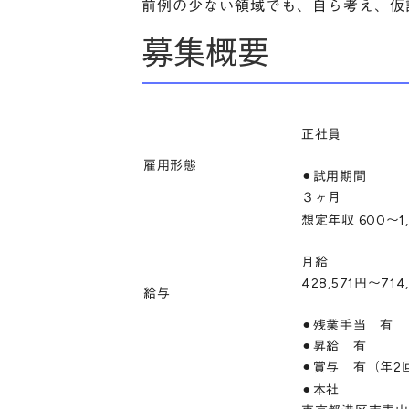
前例の少ない領域でも、自ら考え、仮
募集概要
正社員
雇用形態
⚫︎試用期間
３ヶ月
想定年収 600〜1
月給
428,571円～714
給与
⚫︎残業手当 有
⚫︎昇給 有
⚫︎賞与 有（年2
⚫︎本社