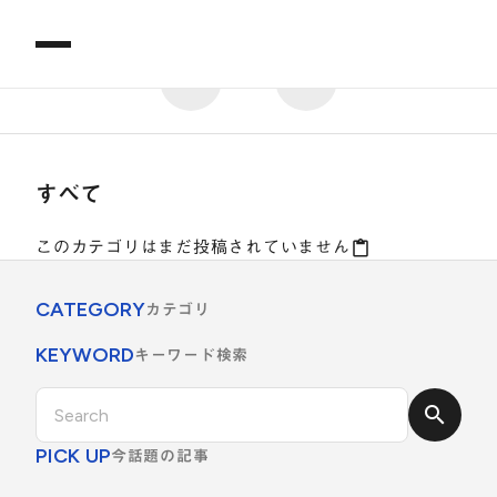
keyboard_arrow_left
keyboard_arrow_right
すべて
このカテゴリはまだ投稿されていません
content_paste
CATEGORY
カテゴリ
KEYWORD
キーワード検索
search
PICK UP
今話題の記事